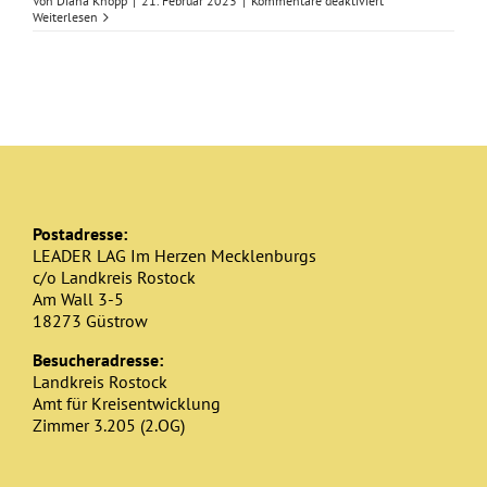
Von
Diana Knopp
|
21. Februar 2023
|
Kommentare deaktiviert
Projektideenbogen
Weiterlesen
FiWiG
2023-
2027
Postadresse:
LEADER LAG Im Herzen Mecklenburgs
c/o Landkreis Rostock
Am Wall 3-5
18273 Güstrow
Besucheradresse:
Landkreis Rostock
Amt für Kreisentwicklung
Zimmer 3.205 (2.OG)