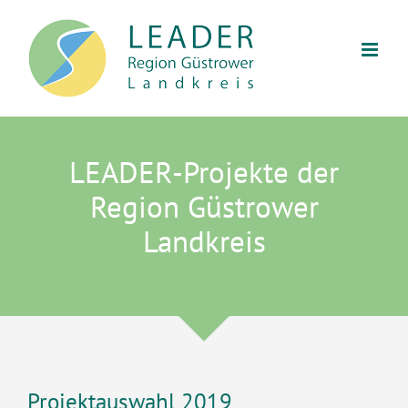
Zum
Inhalt
springen
LEADER-Projekte der
Region Güstrower
Landkreis
Projektauswahl 2019