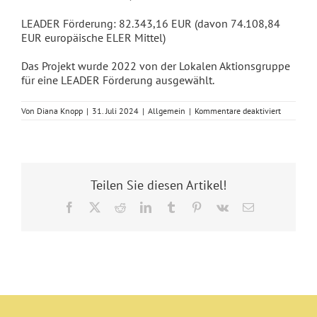
LEADER Förderung: 82.343,16 EUR (davon 74.108,84
EUR europäische ELER Mittel)
Das Projekt wurde 2022 von der Lokalen Aktionsgruppe
für eine LEADER Förderung ausgewählt.
für
Von
Diana Knopp
|
31. Juli 2024
|
Allgemein
|
Kommentare deaktiviert
Barrierefr
Zugang
zur
Friedhofs
in
Bützow
Teilen Sie diesen Artikel!
Facebook
X
Reddit
LinkedIn
Tumblr
Pinterest
Vk
E-
Mail