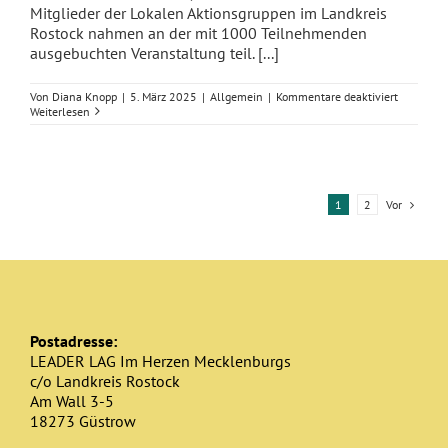
Mitglieder der Lokalen Aktionsgruppen im Landkreis
Rostock nahmen an der mit 1000 Teilnehmenden
ausgebuchten Veranstaltung teil. [...]
für
Von
Diana Knopp
|
5. März 2025
|
Allgemein
|
Kommentare deaktiviert
Die
Weiterlesen
Lokalen
Aktionsgr
des
Landkreis
Rostock
beim
Vor
1
2
Zukunfts
Ländliche
Entwickl
in
Berlin
Postadresse:
LEADER LAG Im Herzen Mecklenburgs
c/o Landkreis Rostock
Am Wall 3-5
18273 Güstrow