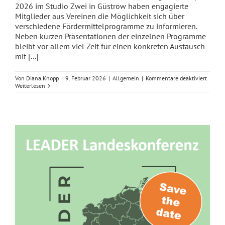
2026 im Studio Zwei in Güstrow haben engagierte
Mitglieder aus Vereinen die Möglichkeit sich über
verschiedene Fördermittelprogramme zu informieren.
Neben kurzen Präsentationen der einzelnen Programme
bleibt vor allem viel Zeit für einen konkreten Austausch
mit [...]
für
Von
Diana Knopp
|
9. Februar 2026
|
Allgemein
|
Kommentare deaktiviert
5.
Weiterlesen
Förderm
im
Landkr
Rostoc