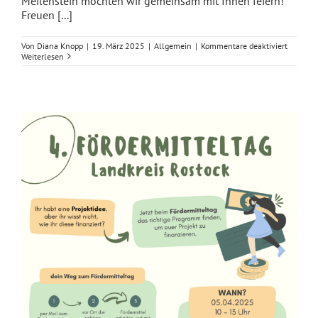
Meilenstein möchten wir gemeinsam mit Ihnen feiern!
Freuen [...]
für
Von
Diana Knopp
|
19. März 2025
|
Allgemein
|
Kommentare deaktiviert
LEADER
Weiterlesen
Landesk
am
07.
Mai
2025
in
Parchim