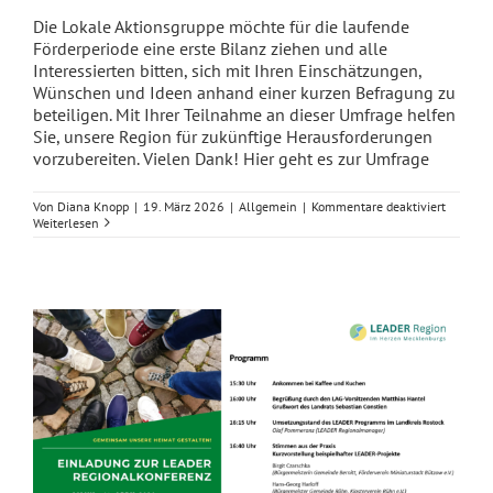
Die Lokale Aktionsgruppe möchte für die laufende
Förderperiode eine erste Bilanz ziehen und alle
Interessierten bitten, sich mit Ihren Einschätzungen,
Wünschen und Ideen anhand einer kurzen Befragung zu
beteiligen. Mit Ihrer Teilnahme an dieser Umfrage helfen
Sie, unsere Region für zukünftige Herausforderungen
vorzubereiten. Vielen Dank! Hier geht es zur Umfrage
für
Von
Diana Knopp
|
19. März 2026
|
Allgemein
|
Kommentare deaktiviert
Bürgerb
Weiterlesen
–
Auf
Ihre
Meinung
kommt
es
an!