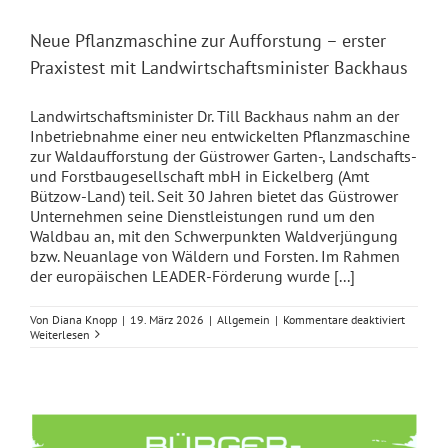
Neue Pflanzmaschine zur Aufforstung – erster
Praxistest mit Landwirtschaftsminister Backhaus
Landwirtschaftsminister Dr. Till Backhaus nahm an der
Inbetriebnahme einer neu entwickelten Pflanzmaschine
zur Waldaufforstung der Güstrower Garten-, Landschafts-
und Forstbaugesellschaft mbH in Eickelberg (Amt
Bützow-Land) teil. Seit 30 Jahren bietet das Güstrower
Unternehmen seine Dienstleistungen rund um den
Waldbau an, mit den Schwerpunkten Waldverjüngung
bzw. Neuanlage von Wäldern und Forsten. Im Rahmen
der europäischen LEADER-Förderung wurde [...]
für
Von
Diana Knopp
|
19. März 2026
|
Allgemein
|
Kommentare deaktiviert
Neue
Weiterlesen
Pflanzm
zur
Aufforst
–
erster
Praxiste
mit