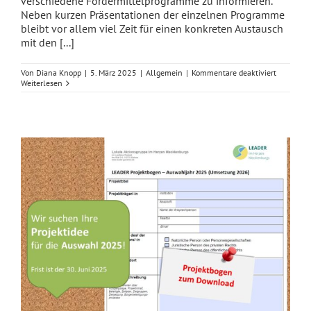
verschiedene Fördermittelprogramme zu informieren.
Neben kurzen Präsentationen der einzelnen Programme
bleibt vor allem viel Zeit für einen konkreten Austausch
mit den [...]
für
Von
Diana Knopp
|
5. März 2025
|
Allgemein
|
Kommentare deaktiviert
Fördermit
Weiterlesen
im
Landkreis
Rostock