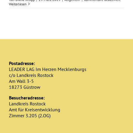
LEADER
Weiterlesen
Landesk
am
07.
Mai
2025
in
Parchim
Postadresse:
LEADER LAG Im Herzen Mecklenburgs
c/o Landkreis Rostock
Am Wall 3-5
18273 Güstrow
Besucheradresse:
Landkreis Rostock
Amt für Kreisentwicklung
Zimmer 3.205 (2.OG)