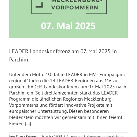
LEADER Landeskonferenz am 07. Mai 2025 in
Parchim
Unter dem Motto "30 Jahre LEADER in MV - Europa ganz
regional" laden die 14 LEADER-Regionen aus MV zur
großen LEADER-Landeskonferenz am 07. Mai 2025 nach
Parchim ein. Seit drei Jahrzehnten stärkt das LEADER-
Programm die ländlichen Regionen Mecklenburg-
Vorpommerns und fördert innovative Projkete mit
europäischer Unterstützung. Diesen besonderen
Meilenstein möchten wir gemeinsam mit Ihnen feiern!
Freuen [...]
für
Von
Diana Knopp
|
19. März 2025
|
Allgemein
|
Kommentare deaktiviert